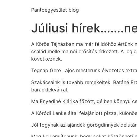
Pantoegyesület blog
Júliusi hírek…….n
A Körös Tájházban ma már félidőhöz értünk n
család mellé ma női erősítés érkezett. A legj
következnek.
Tegnap Gere Lajos mesterünk élvezetes extra
Szakácsaink is tovább remekeltek. Batáné Erzs
baracklekvárral.
Ma Enyediné Klárika főzött, délben könnyű csi
A Kóródi Lenke által felajánlott pizza, különö
Jól fogynak az ajándék görögdinnyék délután
Meg kell említenünk, hogy sokat köszönhetünk