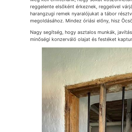
reggelente elsőként érkeznek, reggelivel várj
harangzugi remek nyaralójukat a tábor résztv
megoldásához. Mindez óriási előny, hisz Öcs
Nagy segítség, hogy asztalos munkák, javításo
minőségi konzerváló olajat és festéket kaptu