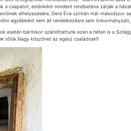
ák a csapatot, esténként mindent rendbetéve zárják a házat.
evőinek elhelyezésére, Gere Éva szintén már másodszor seg
ödön egyébként nem áll rendelkezésre sem önkormányzati, s
k esetén bármikor számíthattunk ezen a héten is a Szilágyi
nk tőlük.Nagy köszönet az egész családnak!!