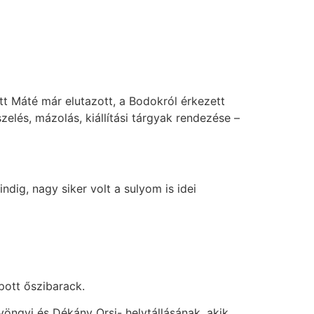
t Máté már elutazott, a Bodokról érkezett
elés, mázolás, kiállítási tárgyak rendezése –
dig, nagy siker volt a sulyom is idei
pott őszibarack.
öngyi és Dékány Orsi- helytállásának, akik