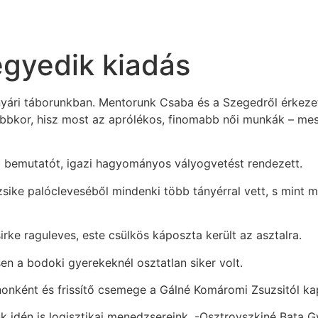
egyedik kiadás
yári táborunkban. Mentorunk Csaba és a Szegedről érkezet
obbkor, hisz most az aprólékos, finomabb női munkák – mesz
 bemutatót, igazi hagyományos vályogvetést rendezett.
ike palócleveséből mindenki több tányérral vett, s mint min
rke raguleves, este csülkös káposzta került az asztalra.
sen a bodoki gyerekeknél osztatlan siker volt.
onként és frissítő csemege a Gálné Komáromi Zsuzsitól ka
 idén is logisztikai menedzsereink, -Osztrovszkiné Bata Gy