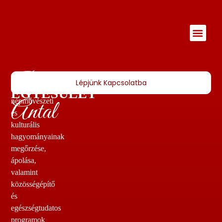
Pantó
HAGYOMÁNYŐRZŐ
Célunk
Lépjünk Kapcsolatba
Öcsöd
EGYESÜLET
Antal
népművészeti
és
kulturális
hagyományainak
megőrzése,
ápolása,
valamint
közösségépítő
és
egészségtudatos
programok