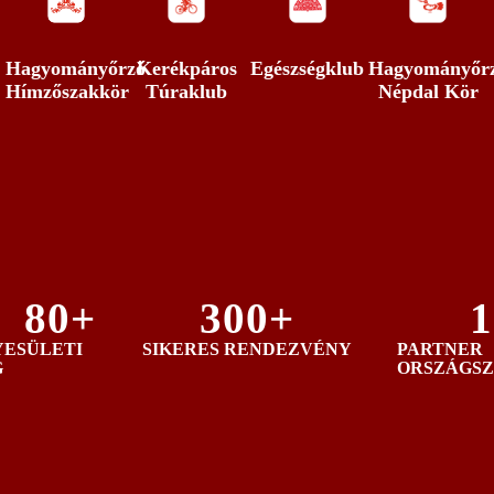
Hagyományőrző
Kerékpáros
Egészségklub
Hagyományőr
Hímzőszakkör
Túraklub
Népdal Kör
80
+
300
+
1
YESÜLETI
SIKERES RENDEZVÉNY
PARTNER
G
ORSZÁGSZ