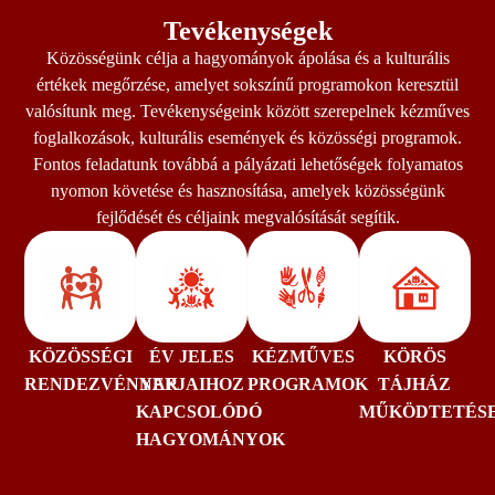
Tevékenységek
Közösségünk célja a hagyományok ápolása és a kulturális
értékek megőrzése, amelyet sokszínű programokon keresztül
valósítunk meg. Tevékenységeink között szerepelnek kézműves
foglalkozások, kulturális események és közösségi programok.
Fontos feladatunk továbbá a pályázati lehetőségek folyamatos
nyomon követése és hasznosítása, amelyek közösségünk
fejlődését és céljaink megvalósítását segítik.
KÖZÖSSÉGI
ÉV JELES
KÉZMŰVES
KÖRÖS
RENDEZVÉNYEK
NAPJAIHOZ
PROGRAMOK
TÁJHÁZ
KAPCSOLÓDÓ
MŰKÖDTETÉS
HAGYOMÁNYOK