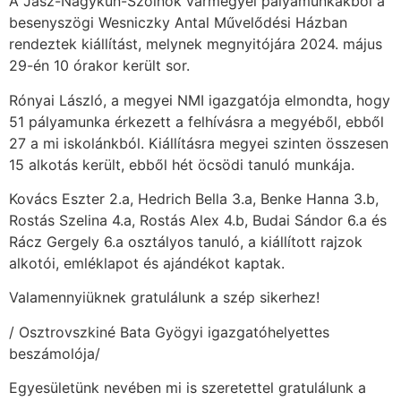
A Jász-Nagykun-Szolnok vármegyei pályamunkákból a
besenyszögi Wesniczky Antal Művelődési Házban
rendeztek kiállítást, melynek megnyitójára 2024. május
29-én 10 órakor került sor.
Rónyai László, a megyei NMI igazgatója elmondta, hogy
51 pályamunka érkezett a felhívásra a megyéből, ebből
27 a mi iskolánkból. Kiállításra megyei szinten összesen
15 alkotás került, ebből hét öcsödi tanuló munkája.
Kovács Eszter 2.a, Hedrich Bella 3.a, Benke Hanna 3.b,
Rostás Szelina 4.a, Rostás Alex 4.b, Budai Sándor 6.a és
Rácz Gergely 6.a osztályos tanuló, a kiállított rajzok
alkotói, emléklapot és ajándékot kaptak.
Valamennyiüknek gratulálunk a szép sikerhez!
/ Osztrovszkiné Bata Gyögyi igazgatóhelyettes
beszámolója/
Egyesületünk nevében mi is szeretettel gratulálunk a