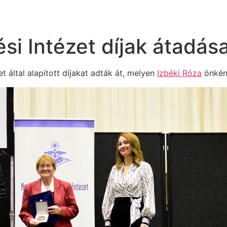
i Intézet díjak átadás
 által alapított díjakat adták át, melyen
Izbéki Róza
önként