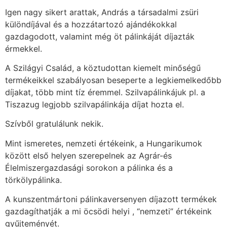
Igen nagy sikert arattak, András a társadalmi zsüri
különdíjával és a hozzátartozó ajándékokkal
gazdagodott, valamint még öt pálinkáját díjazták
érmekkel.
A Szilágyi Család, a köztudottan kiemelt minőségű
termékeikkel szabályosan beseperte a legkiemelkedőbb
díjakat, több mint tíz éremmel. Szilvapálinkájuk pl. a
Tiszazug legjobb szilvapálinkája díjat hozta el.
Szívből gratulálunk nekik.
Mint ismeretes, nemzeti értékeink, a Hungarikumok
között első helyen szerepelnek az Agrár-és
Élelmiszergazdasági sorokon a pálinka és a
törkölypálinka.
A kunszentmártoni pálinkaversenyen díjazott termékek
gazdagíthatják a mi öcsödi helyi , “nemzeti” értékeink
gyűjteményét.