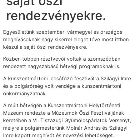
saját őszi
rendezvényekre.
Egyesületünk szeptemberi vármegyei és országos
meghívásoknak nagy sikerrel eleget téve most itthon
készül a saját őszi rendezvényekre.
Közben többen résztvevői voltak a szomszédban
rendezett nagyszabású hétvégi programoknak is.
A kunszentmártoni lecsófőző fesztiválra Szilágyi Imre
és a polgárőrség volt vendége a kunszentmártoni
önkormányzatnak.
A múlt hétvégén a Kunszentmártoni Helytörténeti
Múzeum rendezte a Múzeumok Őszi Fesztiváljának
keretében a VI. Tiszazugi
Gyümölcspárlatok Versenyt,
melyre alpolgármesterünk Molnár András és Szilágyi
Imre kapott meghívót és nevezési lehetőséget.