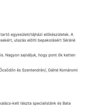
artó egyesületi/tájházi előkészületek. A
ésekért, utazàs előtti bepakolásért Séráné
is. Nagyon sajnáljuk,
hogy pont ők ketten
k Öcsödön ès Szentendrèn/, Gálné Komáromi
alács-kelt tészta specialistánk és Bata