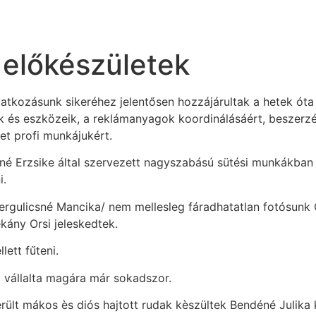
 előkészületek
tkozásunk sikeréhez jelentősen hozzájárultak a hetek óta t
tók és eszközeik, a reklámanyagok koordinálásáért, beszerz
et profi munkájukért.
né Erzsike által szervezett nagyszabású sütési munkákban 
i.
Gergulicsné Mancika/ nem mellesleg fáradhatatlan fotósun
kány Orsi jeleskedtek.
lett fűteni.
 vállalta magára már sokadszor.
rült mákos ès diós hajtott rudak kèszültek Bendéné Julika k