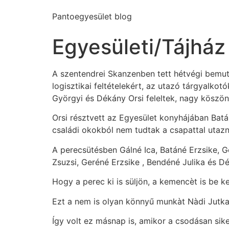
Pantoegyesület blog
Egyesületi/Tájház
A szentendrei Skanzenben tett hétvégi bemuta
logisztikai feltételekért, az utazó tárgyalko
Györgyi és Dékány Orsi feleltek, nagy köszön
Orsi résztvett az Egyesület konyhájában Batá
családi okokból nem tudtak a csapattal utazn
A perecsütésben Gálné Ica, Batáné Erzsike, 
Zsuzsi, Geréné Erzsike , Bendéné Julika és Dé
Hogy a perec ki is süljön, a kemencèt is be kel
Ezt a nem is olyan könnyű munkàt Nàdi Jutka
Így volt ez másnap is, amikor a csodásan sike