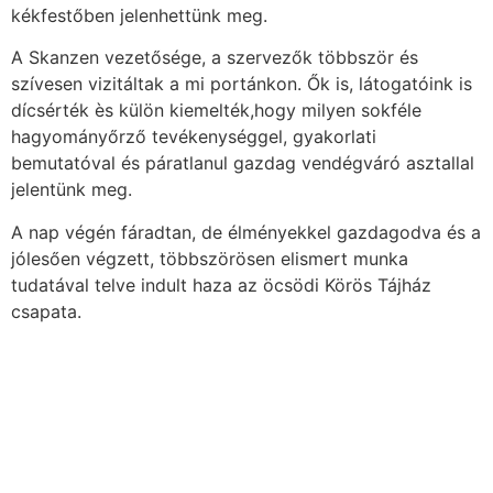
kékfestőben jelenhettünk meg.
A Skanzen vezetősége, a szervezők többször és
szívesen vizitáltak a mi portánkon. Ők is, látogatóink is
dícsérték ès külön kiemelték,hogy milyen sokféle
hagyományőrző tevékenységgel, gyakorlati
bemutatóval és páratlanul gazdag vendégváró asztallal
jelentünk meg.
A nap végén fáradtan, de élményekkel gazdagodva és a
jólesően végzett, többszörösen elismert munka
tudatával telve indult haza az öcsödi Körös Tájház
csapata.