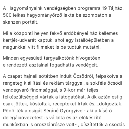
A Hagyományaink vendégségben programra 19 Tájház,
500 lelkes hagyományőrző lakta be szombaton a
skanzen portáit.
Mi a központi helyen fekvő erdőbényei ház kellemes
kertjét-udvarát kaptuk, ahol egy istállóépületben a
magunkkal vitt filmeket is be tudtuk mutatni.
Minden
egyesületi tárgyalkotónk hívogatóan
elrendezett asztalnál fogadhatta vendégeit.
A csapat hajnali sötétben indult Öcsödről, felpakolva a
rengeteg kiállítási és reklám tárggyal, a sokféle öcsödi
vendégváró finomsággal, s 9-kor már teljes
felkészültséggel várták a látogatókat. Akik aztán estig
csak jöttek, kóstoltak, recepteket írtak és….dolgoztak.
Pödörték a csigát Séráné Györgyivel- aki a kísérő
delegációvezetést is vállalta és az előkészítő
munkàkban is oroszlánrésze volt- , díszítették a csodás