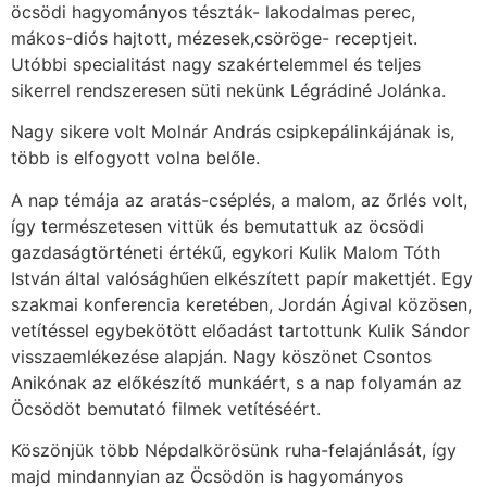
öcsödi hagyományos tészták- lakodalmas perec,
mákos-diós hajtott, mézesek,csöröge- receptjeit.
Utóbbi specialitást nagy szakértelemmel és teljes
sikerrel rendszeresen süti nekünk Légrádiné Jolánka.
Nagy sikere volt Molnár András csipkepálinkájának is,
több is elfogyott volna belőle.
A nap témája az aratás-cséplés, a malom, az őrlés volt,
így természetesen vittük és bemutattuk az öcsödi
gazdaságtörténeti értékű, egykori Kulik Malom Tóth
István által valósághűen elkészített papír makettjét. Egy
szakmai konferencia keretében, Jordán Ágival közösen,
vetítéssel egybekötött előadást tartottunk Kulik Sándor
visszaemlékezése alapján. Nagy köszönet Csontos
Anikónak az előkészítő munkáért, s a nap folyamán az
Öcsödöt bemutató filmek vetítéséért.
Köszönjük több Népdalkörösünk ruha-felajánlását, így
majd mindannyian az Öcsödön is hagyományos