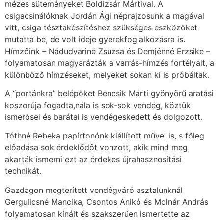
mézes süteményeket Boldizsár Mártival. A
csigacsinálóknak Jordán Ági néprajzosunk a magával
vitt, csiga tésztakészítéshez szükséges eszközöket
mutatta be, de volt ideje gyerekfoglalkozásra is.
Hímzőink – Nádudvariné Zsuzsa és Demjénné Erzsike –
folyamatosan magyarázták a varrás-hímzés fortélyait, a
különböző hímzéseket, melyeket sokan ki is próbáltak.
A “portánkra” belépőket Bencsik Márti gyönyörű aratási
koszorúja fogadta,nála is sok-sok vendég, köztük
ismerősei és barátai is vendégeskedett és dolgozott.
Tóthné Rebeka papírfonónk kiállított művei is, s főleg
előadása sok érdeklődőt vonzott, akik mind meg
akarták ismerni ezt az érdekes újrahasznosítási
technikát.
Gazdagon megterített vendégváró asztalunknál
Gergulicsné Mancika, Csontos Anikó és Molnár András
folyamatosan kínált és szakszerűen ismertette az