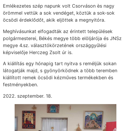
Emlékezetes szép napunk volt Csorváson ès nagy
örömmel vettük a sok vendéget, köztük a sok-sok
öcsödi érdeklődőt, akik eljöttek a megnyitóra.
Meghívásunkat elfogadták az érintett települések
polgármesterei, Békés megye több elöljárója és JNSz
megye 4.sz. választókörzetének országgyűlési
képviselője Herczeg Zsolt úr is.
A kiállítás egy hónapig tart nyitva s reméljük sokan
látogatják majd, s gyönyörködnek a több teremben
kiállított remek öcsödi kézműves termékekben és
festményekben.
2022. szeptember. 18.