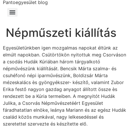
Pantoegyesület blog
Népműszeti kiállítás
Egyesületünkben igen mozgalmas napokat éltünk az
elmúlt napokban. Csütörtökön nyitottuk meg Csorváson
a csodás Hudák Kúriában három tárgyalkotó
népművészünk kiállítását. Bencsik Márta szalma- és
csuhéfonó népi iparművészünk, Boldizsár Márta
mézeskalács ès gyöngyékszer- készítő, valamint Zubor
Erika festő nagyon gazdag anyagot állított össze ès
rendezett be a Kúria termeiben. A megnyitót Hudák
Julika, a Csorvás Népművészetéért Egyesület
fáradhatatlan elnöke, leánya Mariann és az egész Hudák
család közös munkával, nagy lelkesedéssel és
szeretettel szervezte és készítette elő.